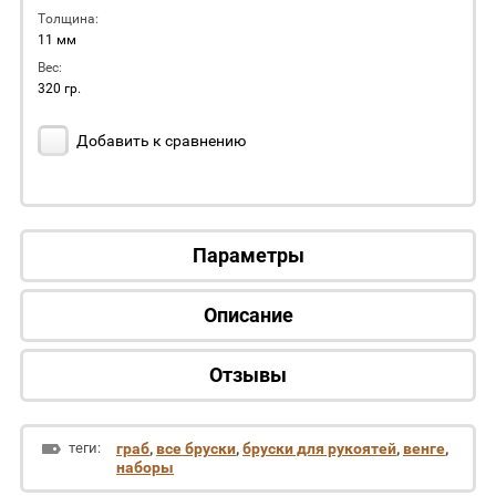
Толщина:
11 мм
Вес:
320 гр.
Добавить к сравнению
Параметры
Описание
Отзывы
теги:
граб
,
все бруски
,
бруски для рукоятей
,
венге
,
наборы