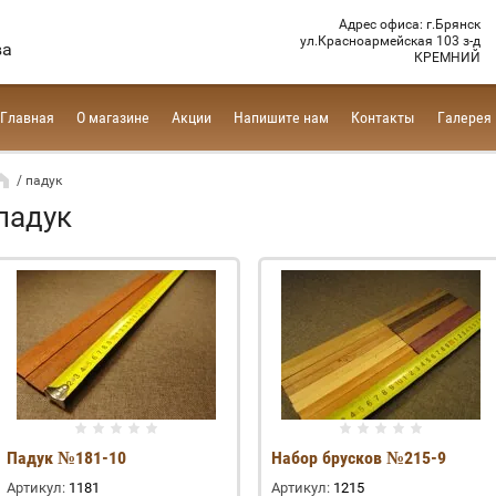
Адрес офиса: г.Брянск
ул.Красноармейская 103 з-д
ва
КРЕМНИЙ
Главная
О магазине
Акции
Напишите нам
Контакты
Галерея
/ падук
падук
Падук №181-10
Набор брусков №215-9
Артикул:
1181
Артикул:
1215